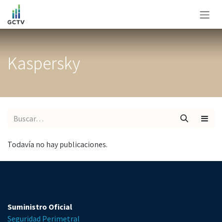
Ir al contenido
Kaspersky
Todavía no hay publicaciones.
Suministro Oficial
Seguridad Perimetral